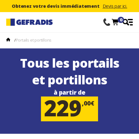
Obtenez votre devis immédiatement
Devis par ici.
0
/
Portails et portillons
Tous les portails
et portillons
à partir de
229
,00€