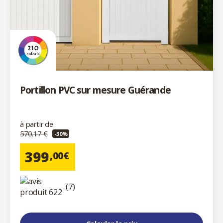
Portillon PVC sur mesure Guérande
à partir de
570,17 €
-30%
399
,00€
(7)