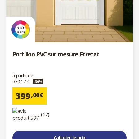
Portillon PVC sur mesure Etretat
à partir de
570,17 €
-30%
399
,00€
(12)
Calculer le prix