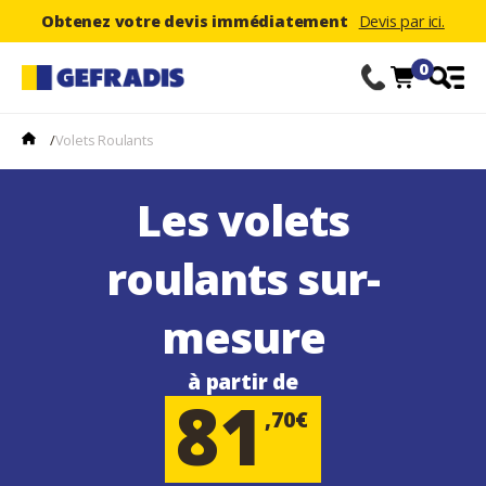
Obtenez votre devis immédiatement
Devis par ici.
0
/
Volets Roulants
Les volets
roulants sur-
mesure
à partir de
81
,70€