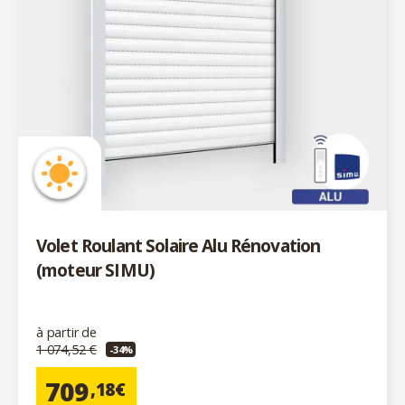
Volet Roulant Solaire Alu Rénovation
(moteur SIMU)
à partir de
1 074,52 €
-34%
709
,18€