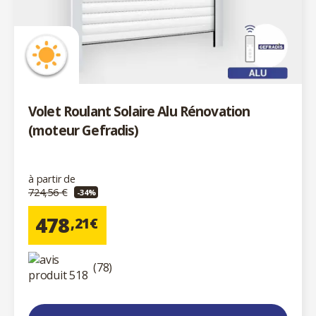
Volet Roulant Solaire Alu Rénovation
(moteur Gefradis)
à partir de
724,56 €
-34%
478
,21€
(78)