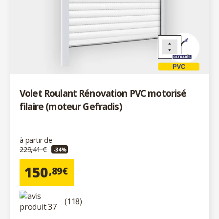
Volet Roulant Rénovation PVC motorisé
filaire (moteur Gefradis)
à partir de
229,41 €
-34%
150
,89€
(118)