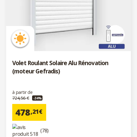
Volet Roulant Solaire Alu Rénovation
(moteur Gefradis)
à partir de
724,56 €
-34%
478
,21€
(78)