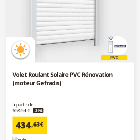
Volet Roulant Solaire PVC Rénovation
(moteur Gefradis)
à partir de
658,54 €
-34%
434
,63€