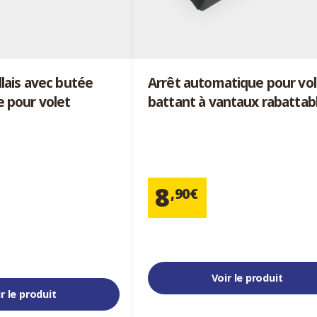
llais avec butée
Arrêt automatique pour vol
 pour volet
battant à vantaux rabattab
8
,90€
Voir le produit
r le produit