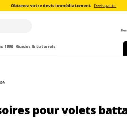
Obtenez votre devis immédiatement
Devis par ici.
Bes
is 1996
Guides & tutoriels
oires pour volets batt