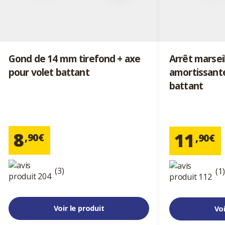
Gond de 14 mm tirefond + axe
Arrêt marsei
pour volet battant
amortissante
battant
8
11
,90€
,90€
(3)
(1)
Voir le produit
Voi