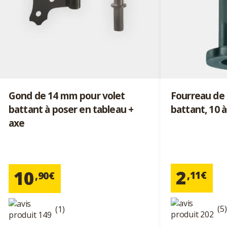
Gond de 14 mm pour volet
Fourreau de 
battant à poser en tableau +
battant, 10 
axe
2
10
,11€
,90€
(5)
(1)