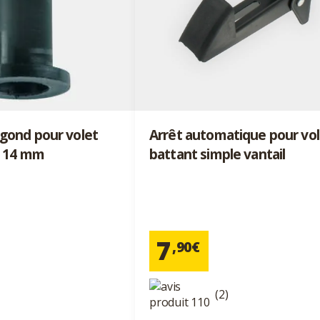
gond pour volet
Arrêt automatique pour vol
à 14 mm
battant simple vantail
7
,90€
(2)