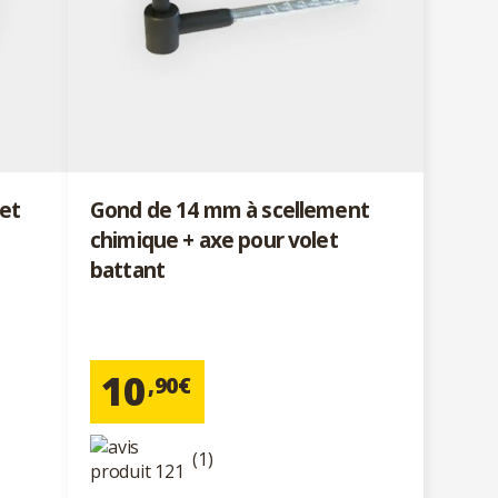
et
Gond de 14 mm à scellement
chimique + axe pour volet
battant
10
,90€
(1)