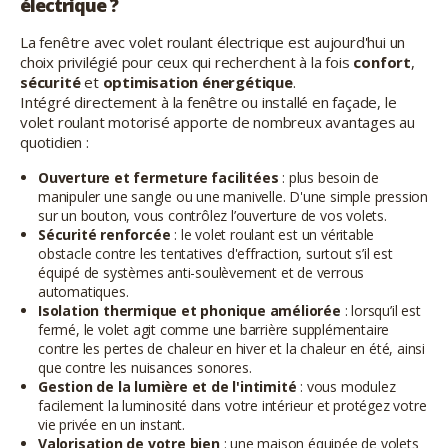
électrique ?
La fenêtre avec volet roulant électrique est aujourd'hui un
choix privilégié pour ceux qui recherchent à la fois
confort
,
sécurité
et
optimisation énergétique
.
Intégré directement à la fenêtre ou installé en façade, le
volet roulant motorisé apporte de nombreux avantages au
quotidien :
Ouverture et fermeture facilitées
: plus besoin de
manipuler une sangle ou une manivelle. D'une simple pression
sur un bouton, vous contrôlez l’ouverture de vos volets.
Sécurité renforcée
: le volet roulant est un véritable
obstacle contre les tentatives d'effraction, surtout s’il est
équipé de systèmes anti-soulèvement et de verrous
automatiques.
Isolation thermique et phonique améliorée
: lorsqu’il est
fermé, le volet agit comme une barrière supplémentaire
contre les pertes de chaleur en hiver et la chaleur en été, ainsi
que contre les nuisances sonores.
Gestion de la lumière et de l'intimité
: vous modulez
facilement la luminosité dans votre intérieur et protégez votre
vie privée en un instant.
Valorisation de votre bien
: une maison équipée de volets