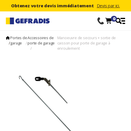
Obtenez votre devis immédiatement
Devis par ici.
0
Portes de
Accessoires de
Manoeuvre de secours + sortie de
/
garage
/
porte de garage
caisson pour porte de garage à
/
enroulement