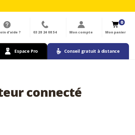
0
oin d'aide ?
03 28 24 08 54
Mon compte
Mon panier
Espace Pro
Conseil gratuit à distance
teur connecté