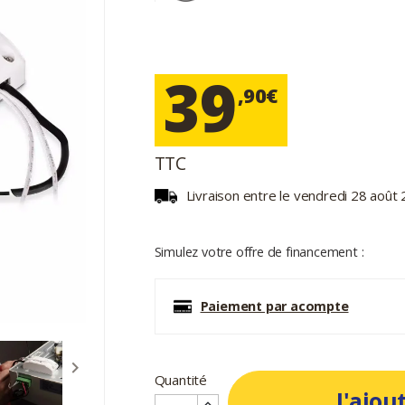
39
,90€
TTC
Livraison entre le vendredi 28 aoû
Simulez votre offre de financement :
Paiement par acompte

Quantité
J'ajou