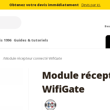
Obtenez votre devis immédiatement
Devis par ici.
Bes
is 1996
Guides & tutoriels
s
/
Module récepteur connecté WifiGate
Module récep
WifiGate