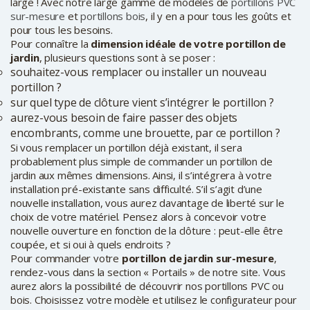
large ! Avec notre large gamme de modèles de
portillons PVC
sur-mesure
et
portillons bois
, il y en a pour tous les goûts et
pour tous les besoins.
Pour connaître la
dimension idéale de votre portillon de
jardin
, plusieurs questions sont à se poser :
souhaitez-vous remplacer ou installer un nouveau
portillon ?
sur quel type de clôture vient s’intégrer le portillon ?
aurez-vous besoin de faire passer des objets
encombrants, comme une brouette, par ce portillon ?
Si vous remplacer un portillon déjà existant, il sera
probablement plus simple de commander un portillon de
jardin aux mêmes dimensions. Ainsi, il s’intégrera à votre
installation pré-existante sans difficulté. S’il s’agit d’une
nouvelle installation, vous aurez davantage de liberté sur le
choix de votre matériel. Pensez alors à concevoir votre
nouvelle ouverture en fonction de la clôture : peut-elle être
coupée, et si oui à quels endroits ?
Pour commander votre
portillon de jardin sur-mesure
,
rendez-vous dans la section « Portails » de notre site. Vous
aurez alors la possibilité de découvrir nos portillons PVC ou
bois. Choisissez votre modèle et utilisez le configurateur pour