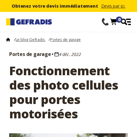
Obtenez votre devis immédiatement
Devis par ici.
0
/
Le blog Gefradis
/
Portes de garage
Portes de garage
4 déc. 2022
Fonctionnement
des photo cellules
pour portes
motorisées