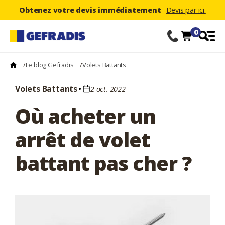
Obtenez votre devis immédiatement
Devis par ici.
0
/
Le blog Gefradis
/
Volets Battants
Volets Battants
2 oct. 2022
Où acheter un
arrêt de volet
battant pas cher ?