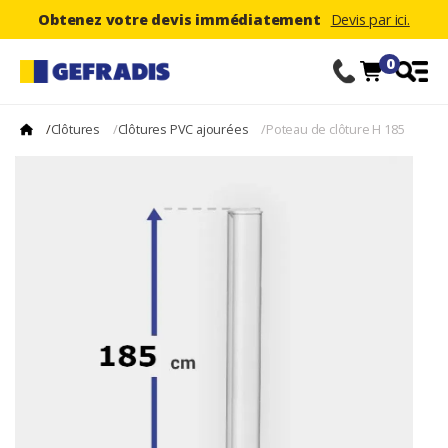
Obtenez votre devis immédiatement
Devis par ici.
0
/
Clôtures
/
Clôtures PVC ajourées
/
Poteau de clôture H 185