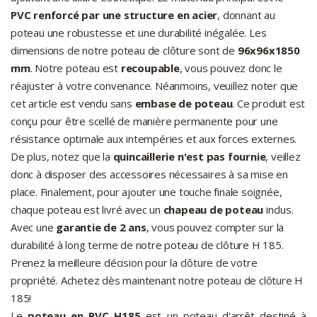
PVC renforcé par une structure en acier
, donnant au
poteau une robustesse et une durabilité inégalée. Les
dimensions de notre poteau de clôture sont de
96x96x1850
mm
. Notre poteau est
recoupable
, vous pouvez donc le
réajuster à votre convenance. Néanmoins, veuillez noter que
cet article est vendu sans
embase de poteau
. Ce produit est
conçu pour être scellé de manière permanente pour une
résistance optimale aux intempéries et aux forces externes.
De plus, notez que la
quincaillerie n'est pas fournie
, veillez
donc à disposer des accessoires nécessaires à sa mise en
place. Finalement, pour ajouter une touche finale soignée,
chaque poteau est livré avec un
chapeau de poteau
inclus.
Avec une
garantie de 2 ans
, vous pouvez compter sur la
durabilité à long terme de notre poteau de clôture H 185.
Prenez la meilleure décision pour la clôture de votre
propriété. Achetez dès maintenant notre poteau de clôture H
185!
Le
poteau en PVC H185
est un poteau d'arrêt destiné à