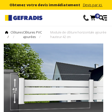
Obtenez votre devis immédiatement
Devis par ici.
0
Clôtures
Clôtures PVC
Module de clôture horizontale ajourée
/
/
ajourées
/
hauteur 42 cm