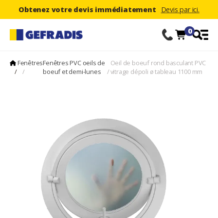
Obtenez votre devis immédiatement
Devis par ici.
0
Fenêtres
Fenêtres PVC oeils de
Oeil de boeuf rond basculant PVC
/
/
boeuf et demi-lunes
/
vitrage dépoli ø tableau 1100 mm