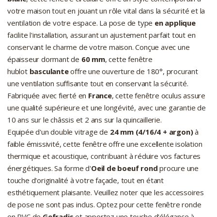
votre maison tout en jouant un rôle vital dans la sécurité et la
ventilation de votre espace. La pose de type
en applique
facilite l'installation, assurant un ajustement parfait tout en
conservant le charme de votre maison. Conçue avec une
épaisseur dormant de
60 mm
, cette fenêtre
hublot
basculante
offre une ouverture de 180°, procurant
une ventilation suffisante tout en conservant la sécurité.
Fabriquée avec fierté en
France
, cette fenêtre oculus assure
une qualité supérieure et une longévité, avec une garantie de
10 ans sur le châssis et 2 ans sur la quincaillerie.
Equipée d'un double vitrage de
24 mm (4/16/4 + argon)
à
faible émissivité, cette fenêtre offre une excellente isolation
thermique et acoustique, contribuant à réduire vos factures
énergétiques. Sa forme d'
Oeil de boeuf rond
procure une
touche d'originalité à votre façade, tout en étant
esthétiquement plaisante. Veuillez noter que les accessoires
de pose ne sont pas inclus. Optez pour cette fenêtre ronde
en PVC de
Gefradis
et apportez une touche d'élégance à