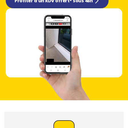
Profiter d'un RDV offert* sous 48h