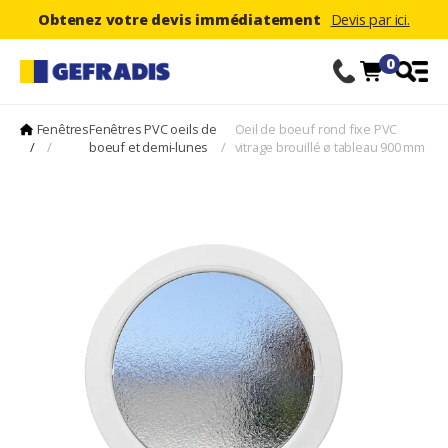
Obtenez votre devis immédiatement
Devis par ici.
0
Fenêtres
Fenêtres PVC oeils de
Oeil de boeuf rond fixe PVC
/
/
boeuf et demi-lunes
/
vitrage brouillé ø tableau 900 mm