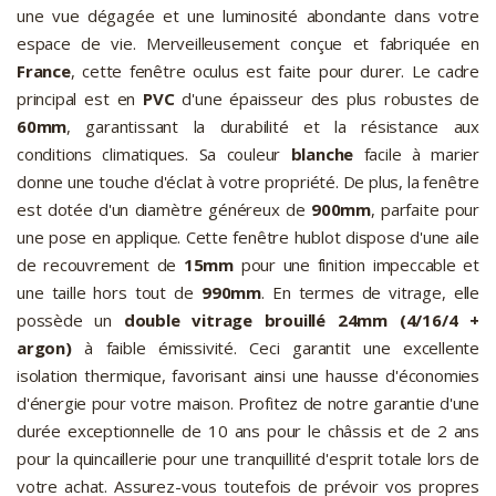
une vue dégagée et une luminosité abondante dans votre
espace de vie. Merveilleusement conçue et fabriquée en
France
, cette fenêtre oculus est faite pour durer. Le cadre
principal est en
PVC
d'une épaisseur des plus robustes de
60mm
, garantissant la durabilité et la résistance aux
conditions climatiques. Sa couleur
blanche
facile à marier
donne une touche d'éclat à votre propriété. De plus, la fenêtre
est dotée d'un diamètre généreux de
900mm
, parfaite pour
une pose en applique. Cette fenêtre hublot dispose d'une aile
de recouvrement de
15mm
pour une finition impeccable et
une taille hors tout de
990mm
. En termes de vitrage, elle
possède un
double vitrage brouillé 24mm (4/16/4 +
argon)
à faible émissivité. Ceci garantit une excellente
isolation thermique, favorisant ainsi une hausse d'économies
d'énergie pour votre maison. Profitez de notre garantie d'une
durée exceptionnelle de 10 ans pour le châssis et de 2 ans
pour la quincaillerie pour une tranquillité d'esprit totale lors de
votre achat. Assurez-vous toutefois de prévoir vos propres