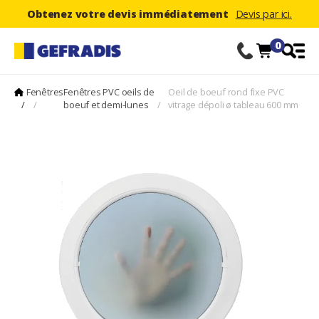
Obtenez votre devis immédiatement
Devis par ici.
0
Fenêtres
Fenêtres PVC oeils de
Oeil de boeuf rond fixe PVC
/
/
boeuf et demi-lunes
/
vitrage dépoli ø tableau 600 mm