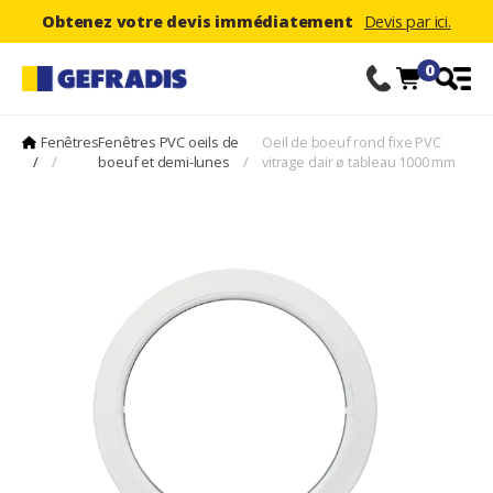
Obtenez votre devis immédiatement
Devis par ici.
0
Fenêtres
Fenêtres PVC oeils de
Oeil de boeuf rond fixe PVC
/
/
boeuf et demi-lunes
/
vitrage clair ø tableau 1000 mm