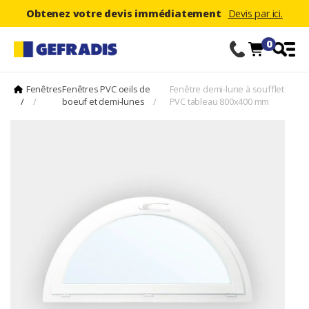
Obtenez votre devis immédiatement
Devis par ici.
0
Fenêtres
Fenêtres PVC oeils de
Fenêtre demi-lune à soufflet
/
/
boeuf et demi-lunes
/
PVC tableau 800x400 mm