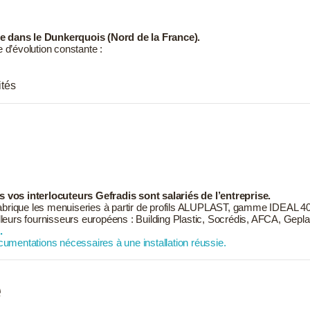
e dans le Dunkerquois (Nord de la France).
e d’évolution constante :
ités
 vos interlocuteurs Gefradis sont salariés de l’entreprise.
ique les menuiseries à partir de profils ALUPLAST, gamme IDEAL 4000 e
urs fournisseurs européens : Building Plastic, Socrédis, AFCA, Gepl
.
ocumentations nécessaires à une installation réussie.
e