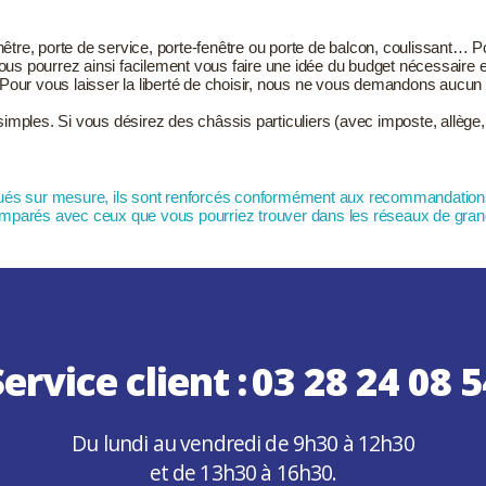
, porte de service, porte-fenêtre ou porte de balcon, coulissant… Pou
ous pourrez ainsi facilement vous faire une idée du budget nécessaire 
Pour vous laisser la liberté de choisir, nous ne vous demandons aucun
imples. Si vous désirez des châssis particuliers (avec imposte, allège, 
iqués sur mesure, ils sont renforcés conformément aux recommandatio
omparés avec ceux que vous pourriez trouver dans les réseaux de grande
ervice client :
03 28 24 08 5
Du lundi au vendredi de 9h30 à 12h30
et de 13h30 à 16h30.