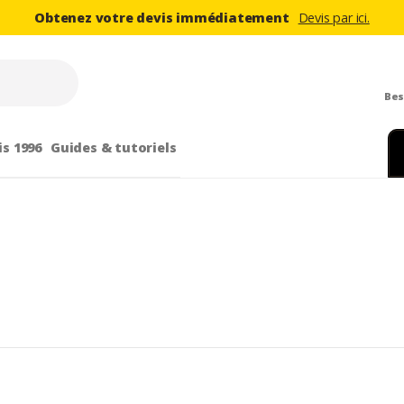
Obtenez votre devis immédiatement
Devis par ici.
Bes
is 1996
Guides & tutoriels