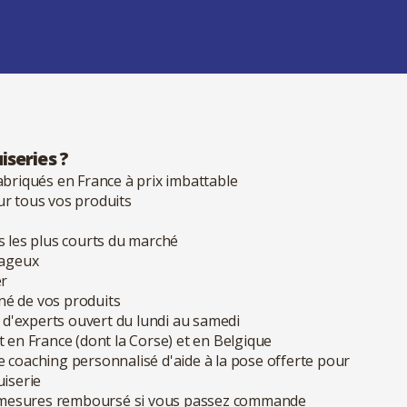
iseries ?
abriqués en France à prix imbattable
ur tous vos produits
s les plus courts du marché
tageux
er
né de vos produits
is d'experts ouvert du lundi au samedi
t en France (dont la Corse) et en Belgique
e coaching personnalisé d'aide à la pose offerte pour
iserie
 de mesures remboursé si vous passez commande