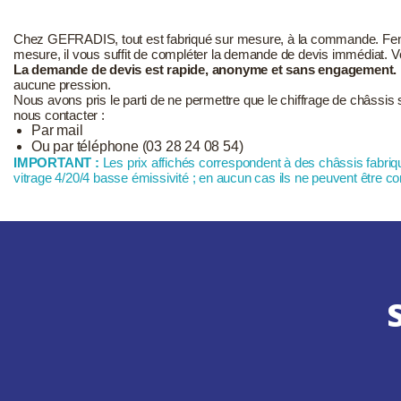
Chez GEFRADIS, tout est fabriqué sur mesure, à la commande. Fenêtre
mesure, il vous suffit de compléter la demande de devis immédiat. V
La demande de devis est rapide, anonyme et sans engagement.
aucune pression.
Nous avons pris le parti de ne permettre que le chiffrage de châssis s
nous contacter :
Par mail
Ou par téléphone (03 28 24 08 54)
IMPORTANT :
Les prix affichés correspondent à des châssis fabr
vitrage 4/20/4 basse émissivité ; en aucun cas ils ne peuvent être c
S