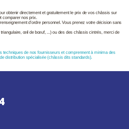
r obtenir directement et gratuitement le prix de vos châssis sur
et comparer nos prix.
 renseignement d'ordre personnel. Vous prenez votre décision sans
triangulaire, œil de bœuf, ...) ou des des châssis cintrés, merci de
ns techniques de nos fournisseurs et comprennent à minima des
 distribution spécialisée (châssis dits standards).
4