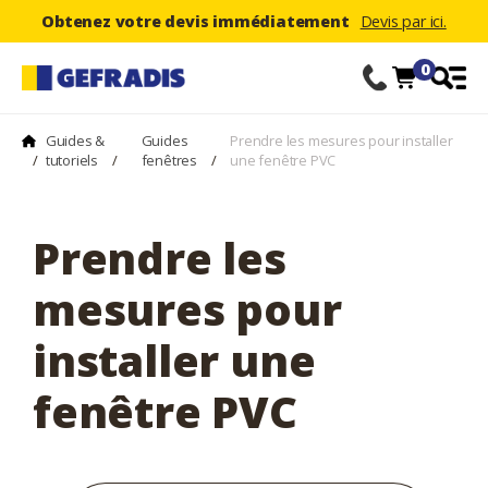
Obtenez votre devis immédiatement
Devis par ici.
0
Guides &
Guides
Prendre les mesures pour installer
/
tutoriels
/
fenêtres
/
une fenêtre PVC
Prendre les
mesures pour
installer une
fenêtre PVC