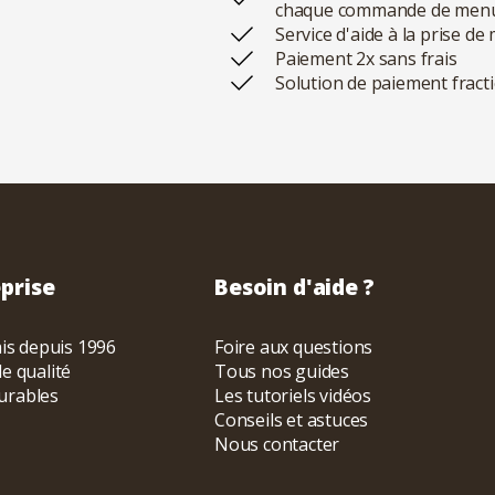
chaque commande de menu
Service d'aide à la prise
Paiement 2x sans frais
Solution de paiement fract
prise
Besoin d'aide ?
ais depuis 1996
Foire aux questions
e qualité
Tous nos guides
urables
Les tutoriels vidéos
Conseils et astuces
Nous contacter