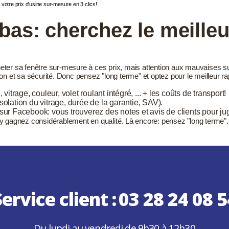
votre prix d'usine sur-mesure en 3 clics!
bas: cherchez le meilleu
acheter sa fenêtre sur-mesure à ces prix, mais attention aux mauvaises s
tion et sa sécurité. Donc pensez "long terme" et optez pour le meilleur rap
itrage, couleur, volet roulant intégré, ... + les coûts de transport!
solation du vitrage, durée de la garantie, SAV).
u sur Facebook: vous trouverez des notes et avis de clients pour ju
 y gagnez considérablement en qualité. Là encore: pensez "long terme"
ervice client :
03 28 24 08 5
Du lundi au vendredi de 9h30 à 12h30