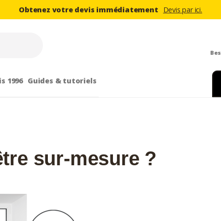
Obtenez votre devis immédiatement
Devis par ici.
Bes
is 1996
Guides & tutoriels
être sur-mesure ?