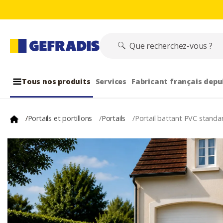
Tous nos produits
Services
Fabricant français depu
/
Portails et portillons
/
Portails
/
Portail battant PVC stan