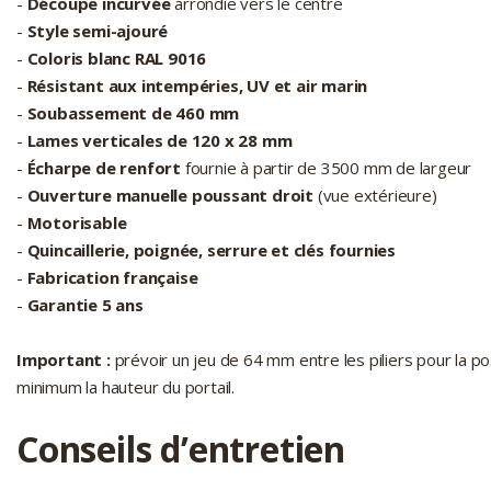
-
Découpe incurvée
arrondie vers le centre
-
Style semi-ajouré
-
Coloris blanc RAL 9016
-
Résistant aux intempéries, UV et air marin
-
Soubassement de 460 mm
-
Lames verticales de 120 x 28 mm
-
Écharpe de renfort
fournie à partir de 3500 mm de largeur
-
Ouverture manuelle poussant droit
(vue extérieure)
-
Motorisable
-
Quincaillerie, poignée, serrure et clés fournies
-
Fabrication française
-
Garantie 5 ans
Important :
prévoir un jeu de 64 mm entre les piliers pour la p
minimum la hauteur du portail.
Conseils d’entretien