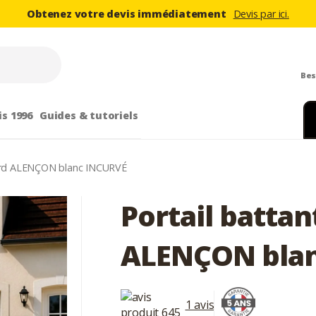
Obtenez votre devis immédiatement
Devis par ici.
Bes
is 1996
Guides & tutoriels
dard ALENÇON blanc INCURVÉ
Portail batta
ALENÇON bla
1 avis