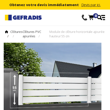
Obtenez votre devis immédiatement
Devis par ici.
0
Clôtures
Clôtures PVC
Module de clôture horizontale ajourée
/
/
ajourées
/
hauteur 55 cm