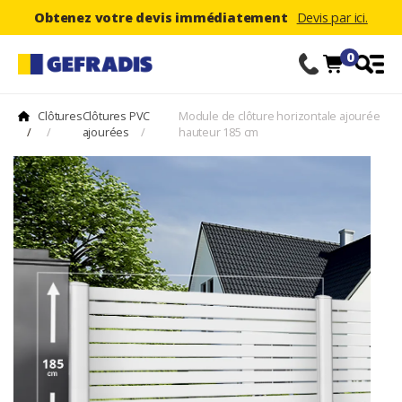
Obtenez votre devis immédiatement
Devis par ici.
0
Clôtures
Clôtures PVC
Module de clôture horizontale ajourée
/
/
ajourées
/
hauteur 185 cm