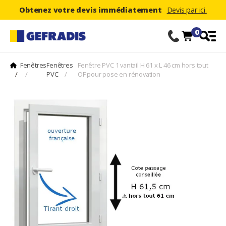
Obtenez votre devis immédiatement
Devis par ici.
0
Fenêtres
Fenêtres
Fenêtre PVC 1 vantail H 61 x L 46 cm hors tout
/
/
PVC
/
OF pour pose en rénovation