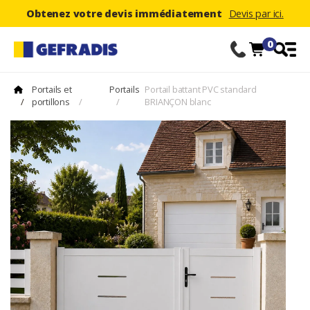
Obtenez votre devis immédiatement
Devis par ici.
0
Portails et
Portails
Portail battant PVC standard
/
portillons
/
/
BRIANÇON blanc