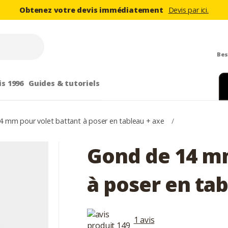
Obtenez votre devis immédiatement
Devis par ici.
Bes
is 1996
Guides & tutoriels
4 mm pour volet battant à poser en tableau + axe
/
Gond de 14 mm
à poser en tab
1 avis